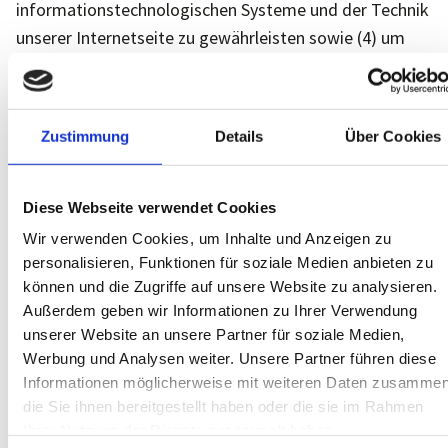
informationstechnologischen Systeme und der Technik
unserer Internetseite zu gewährleisten sowie (4) um
Strafverfolgungsbehörden im Falle eines Cyberangriffes
die zur Strafverfolgung notwendigen Informationen
bereitzustellen. Diese anonym erhobenen Daten und
Zustimmung
Details
Über Cookies
Informationen werden durch die "MS Elektro GmbH"
daher einerseits statistisch und ferner mit dem Ziel
ausgewertet, den Datenschutz und die Datensicherheit
Diese Webseite verwendet Cookies
in unserem Unternehmen zu erhöhen, um letztlich ein
Wir verwenden Cookies, um Inhalte und Anzeigen zu
optimales Schutzniveau für die von uns verarbeiteten
personalisieren, Funktionen für soziale Medien anbieten zu
können und die Zugriffe auf unsere Website zu analysieren.
personenbezogenen Daten sicherzustellen. Die
Außerdem geben wir Informationen zu Ihrer Verwendung
anonymen Daten der Server-Logfiles werden getrennt
unserer Website an unsere Partner für soziale Medien,
von allen durch eine betroffene Person angegebenen
Werbung und Analysen weiter. Unsere Partner führen diese
personenbezogenen Daten gespeichert.
Informationen möglicherweise mit weiteren Daten zusammen
die Sie ihnen bereitgestellt haben oder die sie im Rahmen
Registrierung auf unserer Internetseite
Ihrer Nutzung der Dienste gesammelt haben.